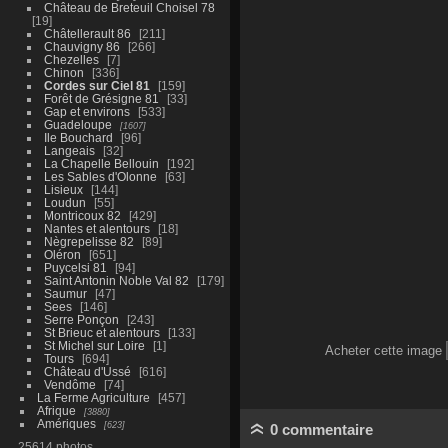
Château de Breteuil Choisel 78
19
Châtellerault 86
211
Chauvigny 86
266
Chezelles
7
Chinon
336
Cordes sur Ciel 81
159
Forêt de Grésigne 81
33
Gap et environs
533
Guadeloupe
1607
Ile Bouchard
96
Langeais
32
La Chapelle Bellouin
192
Les Sables d'Olonne
63
Lisieux
144
Loudun
55
Montricoux 82
429
Nantes et alentours
18
Nègrepelisse 82
89
Oléron
651
Puycelsi 81
94
Saint Antonin Noble Val 82
179
Saumur
47
Sees
146
Serre Ponçon
243
St Brieuc et alentours
133
St Michel sur Loire
1
Acheter cette image
Tours
694
Château d'Ussé
616
Vendôme
74
La Ferme Agriculture
457
Afrique
3880
Amériques
623
0 commentaire
25614 photos