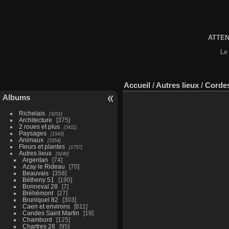
ATTENT
Le 
Accueil
/
Autres lieux
/
Cordes
Albums
Richelais
3201
Architecture
375
2 roues et plus
3411
Paysages
1543
Animaux
3354
Fleurs et plantes
1757
Autres lieux
9246
Argentan
74
Azay le Rideau
70
Beauvais
358
Bétheny 51
190
Bonneval 28
7
Bréhémont
27
Bruniquel 82
303
Caen et environs
811
Candes Saint Martin
19
Chambord
125
Chartres 28
95