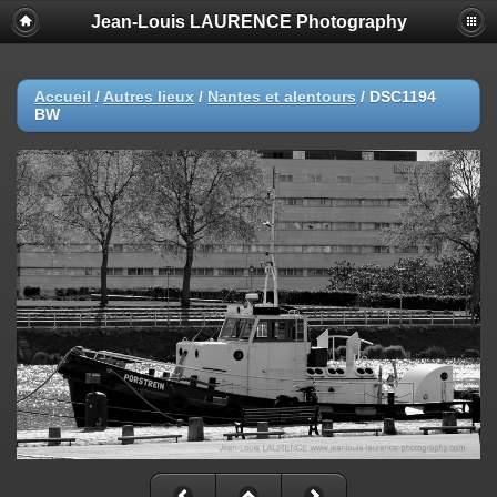
Jean-Louis LAURENCE Photography
Accueil
/
Autres lieux
/
Nantes et alentours
/
DSC1194
BW