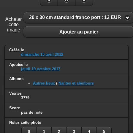
20 x 30 cm standard franco port : 12 EUR
Acheter
cette
image
Ajouter au panier
Créée le
dimanche 15 avril 2012
Ajoutée le
jeudi 19 octobre 2017
Albums
Autres lieux
/
Nantes et alentours
Visites
3779
Score
pas de note
Notez cette photo
0
1
2
3
4
5