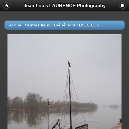
Jean-Louis LAURENCE Photography
Accueil
/
Autres lieux
/
Bréhémont
/
DSC08135