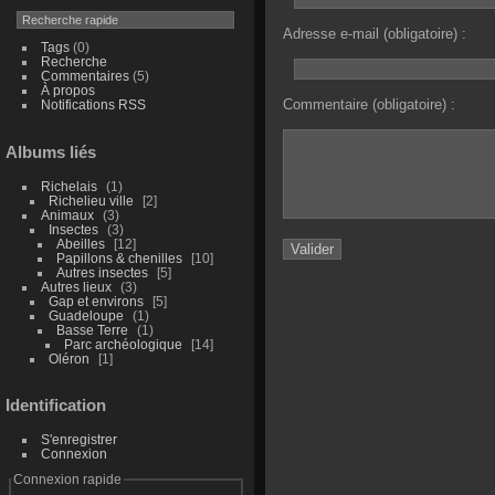
Adresse e-mail (obligatoire) :
Tags
(0)
Recherche
Commentaires
(5)
À propos
Commentaire (obligatoire) :
Notifications RSS
Albums liés
Richelais
1
Richelieu ville
2
Animaux
3
Insectes
3
Abeilles
12
Papillons & chenilles
10
Autres insectes
5
Autres lieux
3
Gap et environs
5
Guadeloupe
1
Basse Terre
1
Parc archéologique
14
Oléron
1
Identification
S'enregistrer
Connexion
Connexion rapide