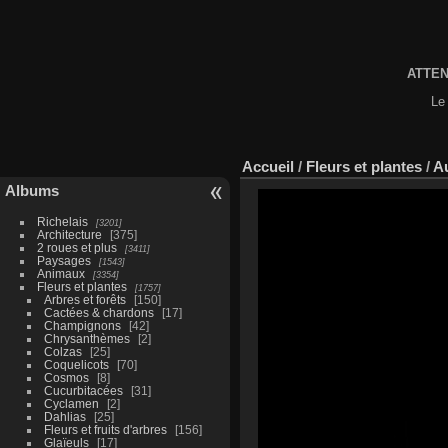
ATTENT
Le 
Accueil
/
Fleurs et plantes
/
Au
Albums
Richelais
3201
Architecture
375
2 roues et plus
3411
Paysages
1543
Animaux
3354
Fleurs et plantes
1757
Arbres et forêts
150
Cactées & chardons
17
Champignons
42
Chrysanthèmes
2
Colzas
25
Coquelicots
70
Cosmos
8
Cucurbitacées
31
Cyclamen
2
Dahlias
25
Fleurs et fruits d'arbres
156
Glaïeuls
17