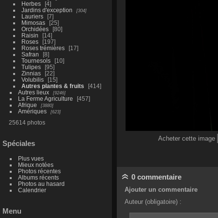
Herbes
4
Jardins d'exception
304
Lauriers
7
Mimosas
25
Orchidées
80
Raisin
14
Roses
197
Roses trémières
17
Safran
8
Tournesols
10
Tulipes
95
Zinnias
22
Volubilis
15
Autres plantes & fruits
414
Autres lieux
9246
La Ferme Agriculture
457
Afrique
3880
Amériques
623
25614 photos
Acheter cette image
Spéciales
Plus vues
Mieux notées
Photos récentes
0 commentaire
Albums récents
Photos au hasard
Ajouter un commentaire
Calendrier
Auteur (obligatoire) :
Menu