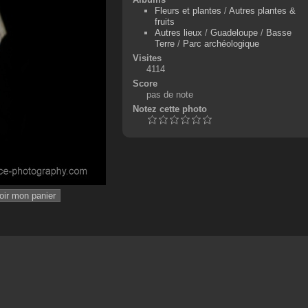
Fleurs et plantes
/
Autres plantes &
fruits
Autres lieux
/
Guadeloupe
/
Basse
Terre
/
Parc archéologique
Visites
4114
Score
pas de note
Notez cette photo