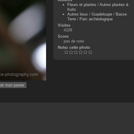
Fleurs et plantes
/
Autres plantes &
fruits
Autres lieux
/
Guadeloupe
/
Basse
Terre
/
Parc archéologique
Visites
4109
Score
pas de note
Notez cette photo