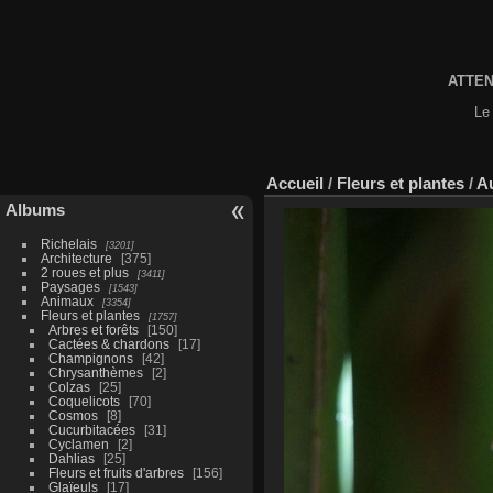
ATTENT
Le 
Accueil
/
Fleurs et plantes
/
Au
Albums
Richelais
3201
Architecture
375
2 roues et plus
3411
Paysages
1543
Animaux
3354
Fleurs et plantes
1757
Arbres et forêts
150
Cactées & chardons
17
Champignons
42
Chrysanthèmes
2
Colzas
25
Coquelicots
70
Cosmos
8
Cucurbitacées
31
Cyclamen
2
Dahlias
25
Fleurs et fruits d'arbres
156
Glaïeuls
17