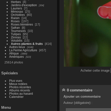
Herbes
4
Jardins d'exception
304
Lauriers
7
Mimosas
25
Orchidées
80
Raisin
14
Roses
197
Roses trémières
17
Safran
8
Tournesols
10
Tulipes
95
Zinnias
22
Volubilis
15
Autres plantes & fruits
414
Autres lieux
9246
La Ferme Agriculture
457
Afrique
3880
Amériques
623
25614 photos
Acheter cette image
Spéciales
Plus vues
Mieux notées
Photos récentes
0 commentaire
Albums récents
Photos au hasard
Ajouter un commentaire
Calendrier
Auteur (obligatoire) :
Menu