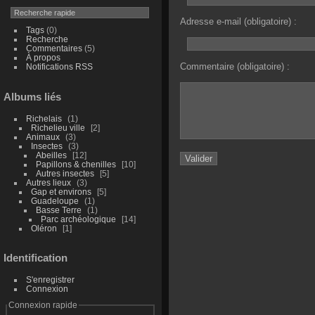
Adresse e-mail (obligatoire) :
Tags
(0)
Recherche
Commentaires
(5)
À propos
Commentaire (obligatoire) :
Notifications RSS
Albums liés
Richelais
1
Richelieu ville
2
Animaux
3
Insectes
3
Abeilles
12
Papillons & chenilles
10
Autres insectes
5
Autres lieux
3
Gap et environs
5
Guadeloupe
1
Basse Terre
1
Parc archéologique
14
Oléron
1
Identification
S'enregistrer
Connexion
Connexion rapide