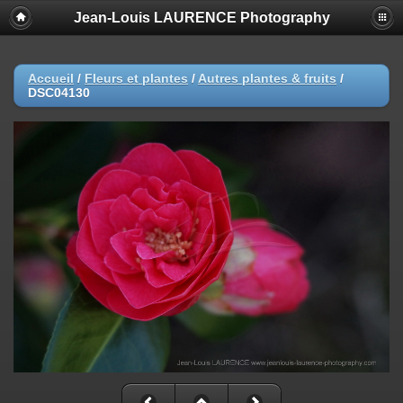
Jean-Louis LAURENCE Photography
Accueil
/
Fleurs et plantes
/
Autres plantes & fruits
/
DSC04130