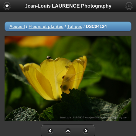
Jean-Louis LAURENCE Photography
Accueil
/
Fleurs et plantes
/
Tulipes
/
DSC04124