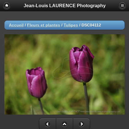
Jean-Louis LAURENCE Photography
Accueil
/
Fleurs et plantes
/
Tulipes
/
DSC04112