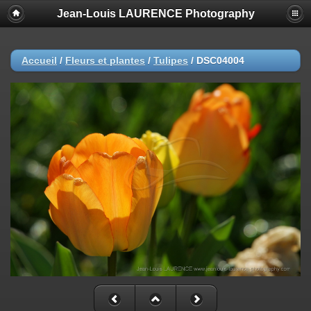
Jean-Louis LAURENCE Photography
Accueil
/
Fleurs et plantes
/
Tulipes
/
DSC04004