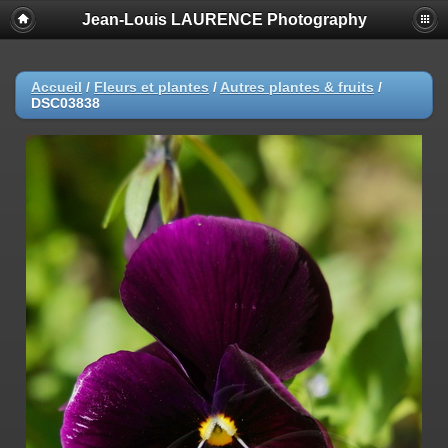
Jean-Louis LAURENCE Photography
Accueil
/
Fleurs et plantes
/
Autres plantes & fruits
/
DSC03838