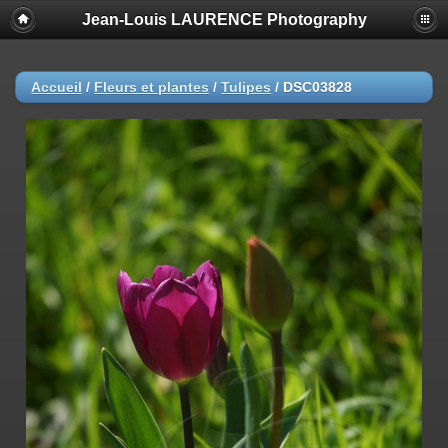
Jean-Louis LAURENCE Photography
Accueil
/
Fleurs et plantes
/
Tulipes
/
DSC03828