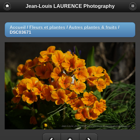
Jean-Louis LAURENCE Photography
Accueil
/
Fleurs et plantes
/
Autres plantes & fruits
/
DSC03671