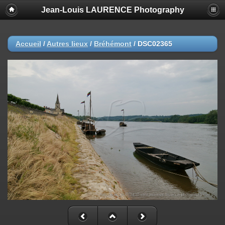
Jean-Louis LAURENCE Photography
Accueil
/
Autres lieux
/
Bréhémont
/
DSC02365