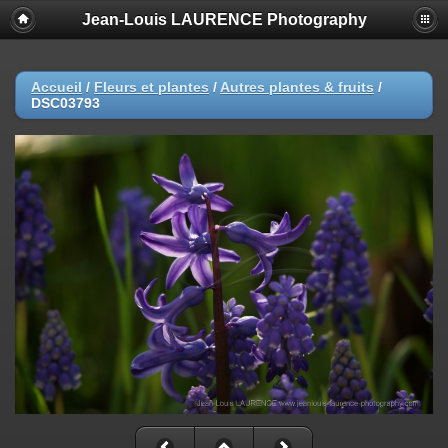
Jean-Louis LAURENCE Photography
Accueil
/
Fleurs et plantes
/
Autres plantes & fruits
/
DSC03793