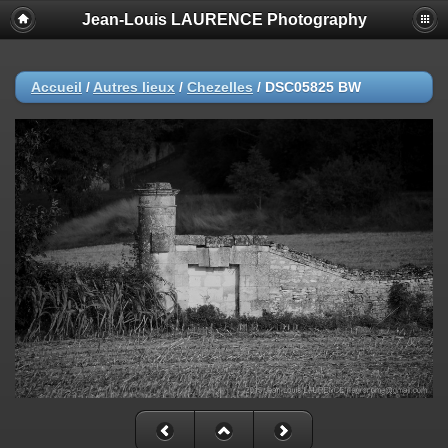
Jean-Louis LAURENCE Photography
Accueil
/
Autres lieux
/
Chezelles
/
DSC05825 BW